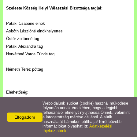
Településkép
Szeleste Község Helyi Választási Bizottsága tagjai:
Letöltések
Pataki Csabáné elnök
Asbóth Lászlóné elnökhelyettes
Civil szervezetek
Östör Zoltánné tag
Pataki Alexandra tag
Intézmények
Horváthné Varga Tünde tag
Turizmus
Németh Teréz póttag
Gazdaság
Elérhetőség:
Galéria
9622 Szeleste, Berzsenyi Dániel utca 46.
Weboldalunk sütiket (cookie) használ működése
Telefon: 06 95 365 002
folyamán annak érdekében, hogy a legjobb
felhasználói élményt nyújthassa Önnek, valamint
Hasznos linkek
Email:
jegyzo.bo@gmail.com
Elfogadom
a látogatottság mérése céljából. A sütik
használatát bármikor letilthatja! Erről bővebb
információkat olvashat itt:
Adatkezelési
tájékoztatónk