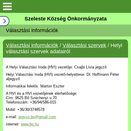
Keresés
Szeleste Község Önkormányzata
Köszöntő
Választási információk
Falutörténet
Választási információk
/
Választási szervek
/ Helyi
választási szervek adatairól
Elérhetőségek
A Helyi Választási Iroda (HVI) vezetője: Csajbi Lívia jegyző
Önkormányzat
Helyi Választási Iroda (HVI) vezető-helyettese: Dr. Hoffmann Péter
aljegyző
Választási információk
Informatikai felelős: Marton Eszter
A HVI és a HVI vezetőjének elérhetősége:
Cím: 9625 Bő Széchenyi u.70
Pályázatok
Telefonszám: +36/94/586-015
Mobil: +36/30/3748578
Aktualitások
e-mail:
jegyzo.bo@gmail.com
internet:
www.bo.hu