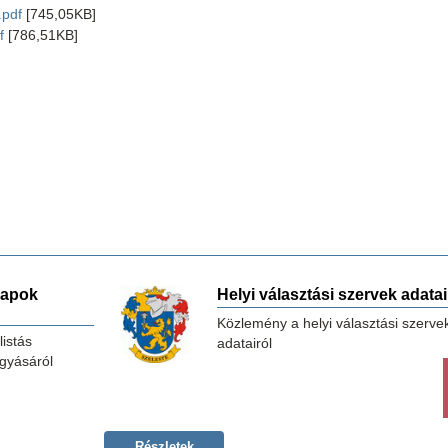
.pdf
[745,05KB]
f
[786,51KB]
lapok
Helyi választási szervek adatai
Közlemény a helyi választási szerve
listás
adatairól
gyásáról
Részletek