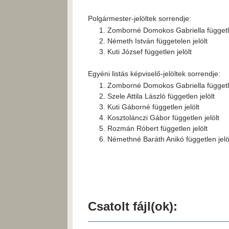
Polgármester-jelöltek sorrendje:
Zomborné Domokos Gabriella függetle
Németh István függetelen jelölt
Kuti József független jelölt
Egyéni listás képviselő-jelöltek sorrendje:
Zomborné Domokos Gabriella függetle
Szele Attila László független jelölt
Kuti Gáborné független jelölt
Kosztolánczi Gábor független jelölt
Rozmán Róbert független jelölt
Némethné Baráth Anikó független jelö
Csatolt fájl(ok):