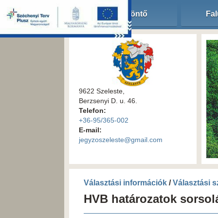
Köszöntő
Fal
9622 Szeleste,
Berzsenyi D. u. 46.
Telefon:
+36-95/365-002
E-mail:
jegyzoszeleste@gmail.com
Választási információk
/
Választási 
HVB határozatok sorsol