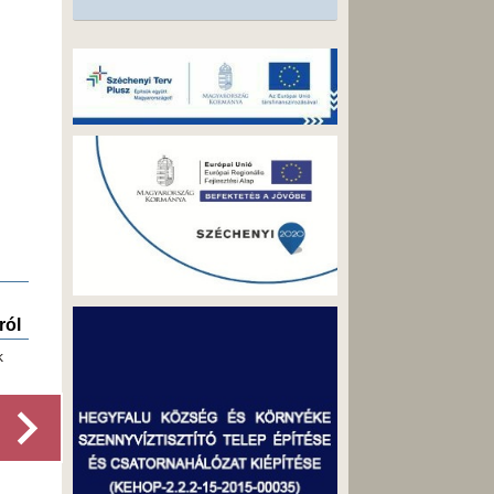
ról
Választási ügyintézés
elérhetősége
k
Választási ügyintézés elérhetősége
Részletek