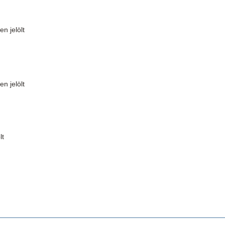
n jelölt
n jelölt
lt