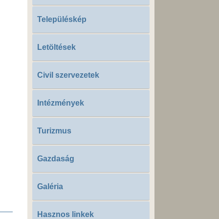
Településkép
Letöltések
Civil szervezetek
Intézmények
Turizmus
Gazdaság
Galéria
Hasznos linkek