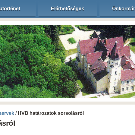
utörténet
Elérhetőségek
Önkormán
szervek
/ HVB határozatok sorsolásról
ásról