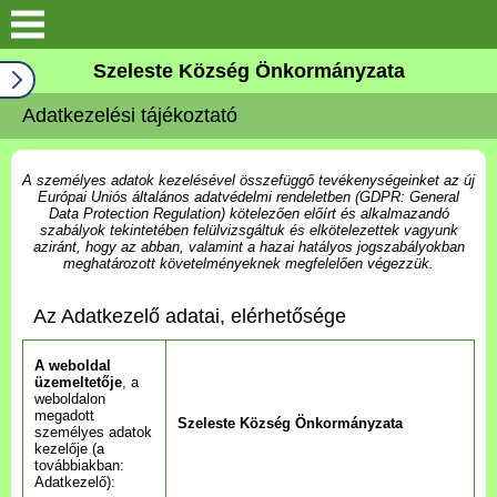
Keresés
Szeleste Község Önkormányzata
Köszöntő
Adatkezelési tájékoztató
Falutörténet
A személyes adatok kezelésével összefüggő tevékenységeinket az új
Európai Uniós általános adatvédelmi rendeletben (GDPR: General
Elérhetőségek
Data Protection Regulation) kötelezően előírt és alkalmazandó
szabályok tekintetében felülvizsgáltuk és elkötelezettek vagyunk
aziránt, hogy az abban, valamint a hazai hatályos jogszabályokban
meghatározott követelményeknek megfelelően végezzük.
Önkormányzat
Az Adatkezelő adatai, elérhetősége
Választási információk
A weboldal
üzemeltetője
, a
Pályázatok
weboldalon
megadott
Szeleste Község Önkormányzata
személyes adatok
Aktualitások
kezelője (a
továbbiakban:
Adatkezelő):