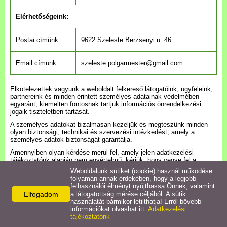
Településkép
Elérhetőségeink:
Letöltések
Postai címünk:
9622 Szeleste Berzsenyi u. 46.
Civil szervezetek
Email címünk:
szeleste.polgarmester@gmail.com
Intézmények
Elkötelezettek vagyunk a weboldalt felkereső látogatóink, ügyfeleink,
partnereink és minden érintett személyes adatainak védelmében
egyaránt, kiemelten fontosnak tartjuk információs önrendelkezési
Turizmus
jogaik tiszteletben tartását.
A személyes adatokat bizalmasan kezeljük és megteszünk minden
olyan biztonsági, technikai és szervezési intézkedést, amely a
Gazdaság
személyes adatok biztonságát garantálja.
Amennyiben olyan kérdése merül fel, amely jelen adatkezelési
tájékoztatónk alapján nem egyértelmű, kérjük, hogy vegye fel a
Galéria
kapcsolatot velünk fenti elérhetőségeinken! Törekszünk arra, hogy
Weboldalunk sütiket (cookie) használ működése
minél gyorsabban válaszoljunk Önnek, viszont amennyiben kérdése
folyamán annak érdekében, hogy a legjobb
megfelelő megválaszolása több időt vesz igénybe, akkor legfeljebb 15
felhasználói élményt nyújthassa Önnek, valamint
Hasznos linkek
napon belül vállaljuk annak megválaszolását.
Elfogadom
a látogatottság mérése céljából. A sütik
használatát bármikor letilthatja! Erről bővebb
Bármikor kérhet tájékoztatást személyes adatai kezelésével
információkat olvashat itt:
Adatkezelési
kapcsolatban írásban (emailben, illetve postai címünkre megküldött
tájékoztatónk
levélben) vagy szóban (telefonon). Felhívjuk a figyelmét, hogy
telefonon történő megkeresése esetén – amennyiben adatkezeléssel