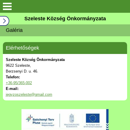
Keresés
Szeleste Község Önkormányzata
Köszöntő
Galéria
Falutörténet
Elérhetőségek
Elérhetőségek
Szeleste Község Önkormányzata
9622 Szeleste,
Önkormányzat
Berzsenyi D. u. 46.
Telefon:
+36-95/365-002
Választási információk
E-mail:
jegyzoszeleste@gmail.com
Pályázatok
Aktualitások