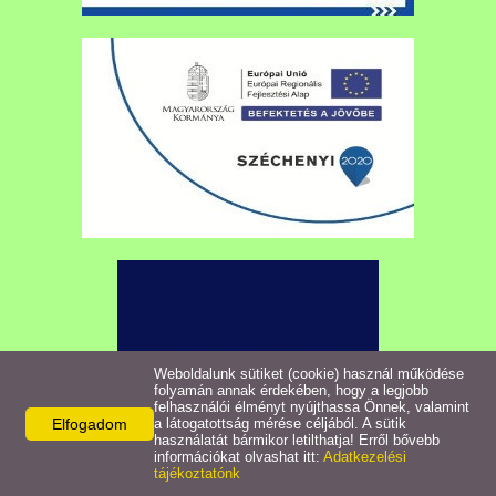
Településkép
Letöltések
Civil szervezetek
Intézmények
Turizmus
Gazdaság
Galéria
Weboldalunk sütiket (cookie) használ működése
folyamán annak érdekében, hogy a legjobb
felhasználói élményt nyújthassa Önnek, valamint
Hasznos linkek
Elfogadom
a látogatottság mérése céljából. A sütik
használatát bármikor letilthatja! Erről bővebb
információkat olvashat itt:
Adatkezelési
tájékoztatónk