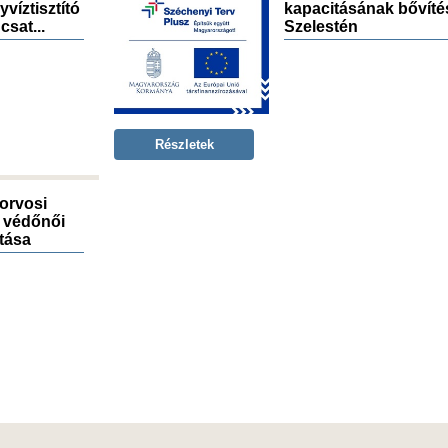
víztisztító
kapacitásának bővíté
csat...
Szelestén
Részletek
 orvosi
ő védőnői
ítása