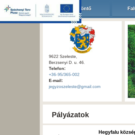
Köszöntő
Fal
9622 Szeleste,
Berzsenyi D. u. 46.
Telefon:
+36-95/365-002
E-mail:
jegyzoszeleste@gmail.com
Pályázatok
Hegyfalu közsé