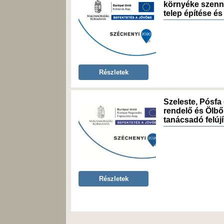
környéke szenny
telep építése és 
Részletek
Szeleste, Pósfa
rendelő és Ölb
tanácsadó felúj
Részletek