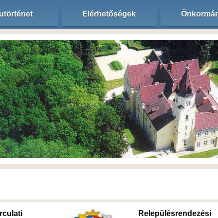
utörténet
Elérhetőségek
Önkormán
rculati
Relepülésrendezési