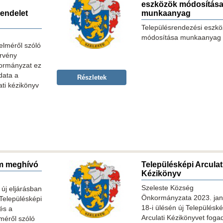
eszközök módosítás
endelet
munkaanyag
Településrendezési eszk
módosítása munkaanyag
elméről szóló
örvény
ormányzat ez
data a
Részletek
ati kézikönyv
m meghívó
Településképi Arculat
Kézikönyv
Szeleste Község
új eljárásban
Önkormányzata 2023. jan
 Településképi
18-i ülésén új Településké
és a
Arculati Kézikönyvet fogad
méről szóló