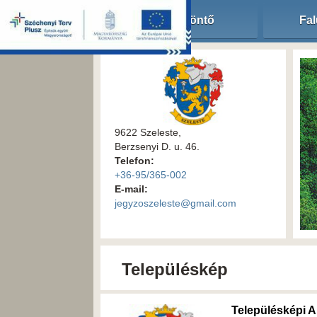
Köszöntő
Fal
9622 Szeleste,
Berzsenyi D. u. 46.
Telefon:
+36-95/365-002
E-mail:
jegyzoszeleste@gmail.com
Településkép
Településképi A