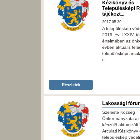
Kézikönyv és
Településképi R
tájékozt...
2017.05.30.
A településkép véd
2016. évi LXXIV. t
értelmében az önk
évben aktuális fela
településképi arcul
e...
Részletek
Lakossági fóru
Szeleste Község
Önkormányzata az 
készülő aktualizált
Arculati Kézikönyv 
településkép védel