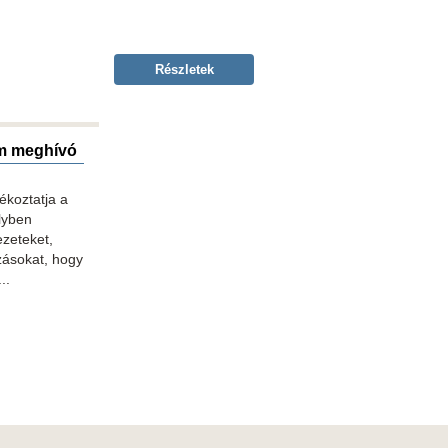
Részletek
m meghívó
ékoztatja a
lyben
ezeteket,
zásokat, hogy
..