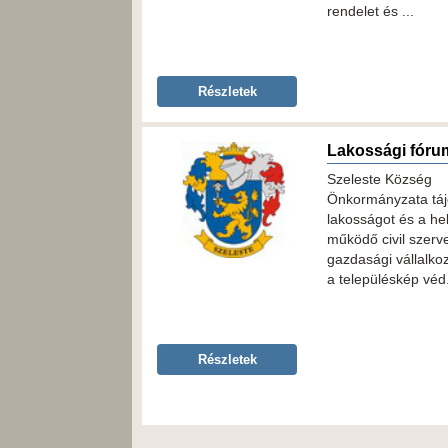
rendelet és ...
Részletek
Lakossági fóru
Szeleste Község
Önkormányzata táj
lakosságot és a he
működő civil szerv
gazdasági vállalko
a településkép véd.
Részletek