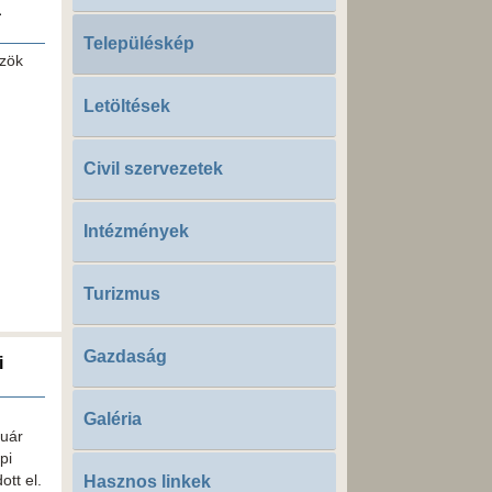
a
Településkép
özök
Letöltések
Civil szervezetek
Intézmények
Turizmus
Gazdaság
i
Galéria
uár
pi
ott el.
Hasznos linkek