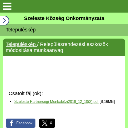
Keresés
Szeleste Község Önkormányzata
Köszöntő
Településkép
Falutörténet
Településkép
/ Relepülésrendezési eszközök
módosítása munkaanyag
Elérhetőségek
Önkormányzat
Választási információk
Csatolt fájl(ok):
Pályázatok
Szeleste Partnerségi Munkaközi2018_12_10(2).pdf
[8,16MB]
Aktualitások
Facebook
X