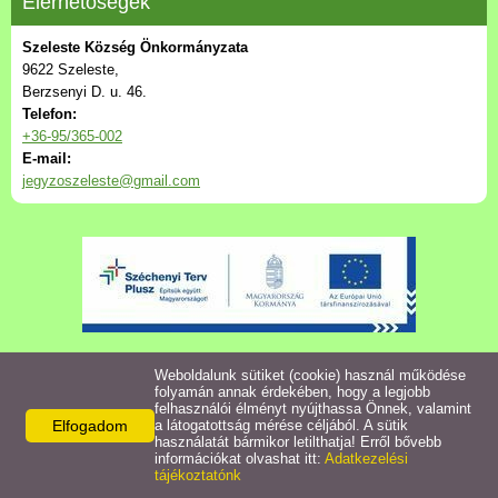
Elérhetőségek
Településkép
Szeleste Község Önkormányzata
Letöltések
9622 Szeleste,
Berzsenyi D. u. 46.
Telefon:
Civil szervezetek
+36-95/365-002
E-mail:
jegyzoszeleste@gmail.com
Intézmények
Turizmus
Gazdaság
Galéria
Weboldalunk sütiket (cookie) használ működése
folyamán annak érdekében, hogy a legjobb
felhasználói élményt nyújthassa Önnek, valamint
Hasznos linkek
Elfogadom
a látogatottság mérése céljából. A sütik
használatát bármikor letilthatja! Erről bővebb
információkat olvashat itt:
Adatkezelési
tájékoztatónk