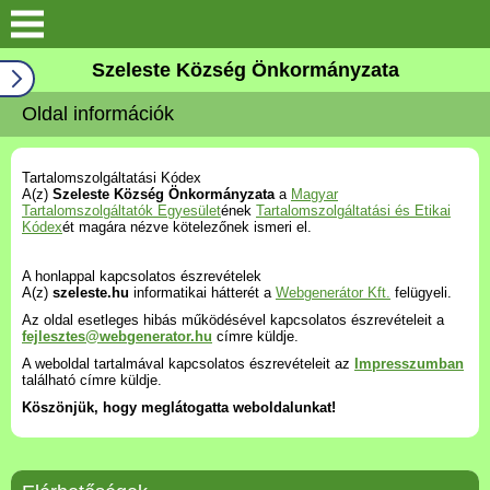
Keresés
Szeleste Község Önkormányzata
Köszöntő
Oldal információk
Falutörténet
Tartalomszolgáltatási Kódex
A(z)
Szeleste Község Önkormányzata
a
Magyar
Elérhetőségek
Tartalomszolgáltatók Egyesület
ének
Tartalomszolgáltatási és Etikai
Kódex
ét magára nézve kötelezőnek ismeri el.
Önkormányzat
A honlappal kapcsolatos észrevételek
A(z)
szeleste.hu
informatikai hátterét a
Webgenerátor Kft.
felügyeli.
Az oldal esetleges hibás működésével kapcsolatos észrevételeit a
Választási információk
fejlesztes@webgenerator.hu
címre küldje.
A weboldal tartalmával kapcsolatos észrevételeit az
Impresszumban
Pályázatok
található címre küldje.
Köszönjük, hogy meglátogatta weboldalunkat!
Aktualitások