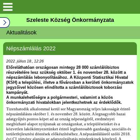
Keresés
Szeleste Község Önkormányzata
Köszöntő
Aktualitások
Falutörténet
Népszámlálás 2022
Elérhetőségek
2022. július 18., 12:26
Előreláthatóan országosan mintegy 28 000 számlálóbiztos
részvételére lesz szükség október 1. és november 28. között a
Önkormányzat
népszámlálás lebonyolításához. A Központi Statisztikai Hivatal
(KSH) a települési, illetve a fővárosban a kerületi önkormányzatok
jegyzőivel közösen elindította a számlálóbiztosok toborzási
Választási információk
kampányát.
A munkalehetőségre a polgármesteri, valamint a közös
önkormányzati hivatalokban jelentkezhetnek az érdeklődők.
Pályázatok
Tizenhatodik alkalommal kerül sor Magyarország teljes lakosságát érintő
népszámlálásra október 1. és november 28. között. A legnagyobb hazai
adatgyűjtés pontos képet ad az ország népességéről, eredményei
megbízható alapot nyújtanak az országunkat, a településeinket és a
Aktualitások
közvetlen lakókörnyezetünket érintő legfontosabb gazdasági, szociális és
területfejlesztési döntések előkészítéséhez. A népszámlálásról szóló 2018.
évi CI. törvény alapján az adatszolgáltatás mindenkinek kötelező. A