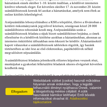
Településkép
háztartások ennek október 1–16. között önállóan, a kérdőívet interneten
kitöltve tehetnek eleget. Ezt követően október 17. és november 20. között
számlálóbiztosok keresik fel azokat a háztartásokat, amelyek nem éltek az
Letöltések
online kitöltés lehetőségével.
A népszámlálás lebonyolításához a KSH a települési, illetve a fővárosban a
kerületi önkormányzatok jegyzőivel közösen, országosan közel 28 000
Civil szervezetek
számlálóbiztos toborzását kezdi meg. A népszámlálálás során a
számlálóbiztosok feladata a rájuk bízott számlálókörzet bejárása, a címek
ellenőrzése és a kérdőívek kitöltése azokban a háztartásokban, ahonnan az
Intézmények
internetes önkitöltési időszakban nem érkezett be kérdőív. A háztartásoktól
kapott válaszokat a számlálóbiztosok tableteken rögzítik, így hazánk
történetében az idei lesz az első elektronikus, papírkérdőívek nélkül
Turizmus
megvalósított népszámlálás.
A számlálóbiztosi feladatra jelentkezők előzetes képzésen vesznek részt,
munkájukat a gyakorlati felkészülési feladatok sikeres elvégzését követően
Gazdaság
kezdhetik meg.
A népszámlálás helyi előkészítéséről és az adatfelvétel végrehajtásáról
Galéria
helyi népszámlálási felelősként a települési, a fővárosban pedig a kerületi
Weboldalunk sütiket (cookie) használ működése
önkormányzatok jegyzői gondoskodnak a KSH szakmai felügyelete és
folyamán annak érdekében, hogy a legjobb
támogatása mellett. Ennek megfelelően a jelentkezéssel, a jelentkezési
felhasználói élményt nyújthassa Önnek, valamint
Hasznos linkek
időszakkal és határidővel kapcsolatban az érdeklődők a polgármesteri,
Elfogadom
a látogatottság mérése céljából. A sütik
valamint a közös önkormányzati hivataloknál kérhetnek információt.
használatát bármikor letilthatja! Erről bővebb
információkat olvashat itt:
Adatkezelési
tájékoztatónk
A számlálóbiztosi feladatokhoz kapcsolódó jelentkezési feltételek, illetve a
népszámlálás kapcsán további információk a KSH honlapján