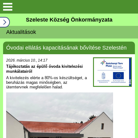
Keresés
Szeleste Község Önkormányzata
Köszöntő
Aktualitások
Falutörténet
Óvodai ellátás kapacitásának bővítése Szelestén
Elérhetőségek
2026. március 10., 14:17
Tájékoztatás az épülő óvoda kivitelezési
munkálatairól
Önkormányzat
A kivitelezés elérte a 80%-os készültséget, a
beruházás magas minőségben, az
ütemtervnek megfelelően halad.
Választási információk
Pályázatok
Aktualitások