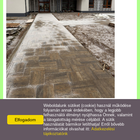
Településkép
Letöltések
Civil szervezetek
Intézmények
Turizmus
Gazdaság
Galéria
Weboldalunk sütiket (cookie) használ működése
folyamán annak érdekében, hogy a legjobb
Facebook
X
felhasználói élményt nyújthassa Önnek, valamint
Hasznos linkek
Elfogadom
a látogatottság mérése céljából. A sütik
használatát bármikor letilthatja! Erről bővebb
információkat olvashat itt:
Adatkezelési
tájékoztatónk