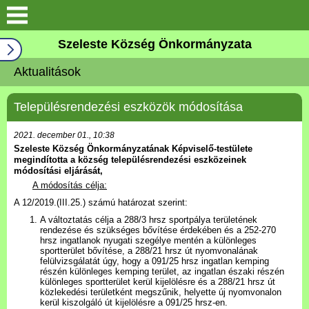
Keresés
Szeleste Község Önkormányzata
Köszöntő
Aktualitások
Falutörténet
Településrendezési eszközök módosítása
Elérhetőségek
2021. december 01., 10:38
Szeleste Község Önkormányzatának Képviselő-testülete
megindította a község településrendezési eszközeinek
Önkormányzat
módosítási eljárását,
A módosítás célja:
Választási információk
A 12/2019.(III.25.) számú határozat szerint:
A változtatás célja a 288/3 hrsz sportpálya területének
rendezése és szükséges bővítése érdekében és a 252-270
Pályázatok
hrsz ingatlanok nyugati szegélye mentén a különleges
sportterület bővítése, a 288/21 hrsz út nyomvonalának
felülvizsgálatát úgy, hogy a 091/25 hrsz ingatlan kemping
részén különleges kemping terület, az ingatlan északi részén
Aktualitások
különleges sportterület kerül kijelölésre és a 288/21 hrsz út
közlekedési területként megszűnik, helyette új nyomvonalon
kerül kiszolgáló út kijelölésre a 091/25 hrsz-en.