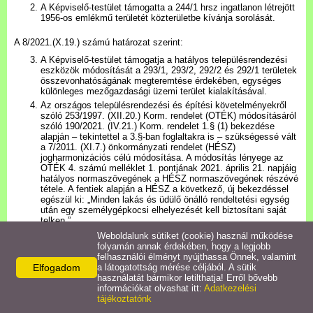
Településkép
A Képviselő-testület támogatta a 244/1 hrsz ingatlanon létrejött
1956-os emlékmű területét közterületbe kívánja sorolását.
Letöltések
A 8/2021.(X.19.) számú határozat szerint:
A Képviselő-testület támogatja a hatályos településrendezési
eszközök módosítását a 293/1, 293/2, 292/2 és 292/1 területek
Civil szervezetek
összevonhatóságának megteremtése érdekében, egységes
különleges mezőgazdasági üzemi terület kialakításával.
Az országos településrendezési és építési követelményekről
Intézmények
szóló 253/1997. (XII.20.) Korm. rendelet (OTÉK) módosításáról
szóló 190/2021. (IV.21.) Korm. rendelet 1.§ (1) bekezdése
alapján – tekintettel a 3.§-ban foglaltakra is – szükségessé vált
a 7/2011. (XI.7.) önkormányzati rendelet (HÉSZ)
Turizmus
jogharmonizációs célú módosítása. A módosítás lényege az
OTÉK 4. számú melléklet 1. pontjának 2021. április 21. napjáig
hatályos normaszövegének a HÉSZ normaszövegének részévé
Gazdaság
tétele. A fentiek alapján a HÉSZ a következő, új bekezdéssel
egészül ki: „Minden lakás és üdülő önálló rendeltetési egység
után egy személygépkocsi elhelyezését kell biztosítani saját
telken.”
Galéria
Weboldalunk sütiket (cookie) használ működése
A véleményezés módja
:
folyamán annak érdekében, hogy a legjobb
felhasználói élményt nyújthassa Önnek, valamint
Hasznos linkek
A tervezett módosítással kapcsolatban felvilágosítás kérhető, illetve
Elfogadom
a látogatottság mérése céljából. A sütik
az elkészült módosítási tervdokumentáció ügyfélfogadási időben
használatát bármikor letilthatja! Erről bővebb
megtekinthető Szeleste Község Önkormányzata (9622 Szeleste,
információkat olvashat itt:
Adatkezelési
Berzsenyi u. 46.).
tájékoztatónk
Az érintettek véleményeiket írásban adhatják be.