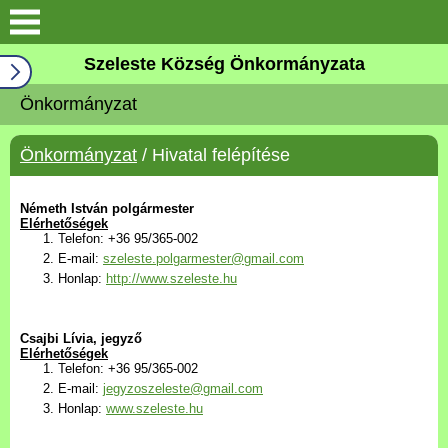
Keresés
Szeleste Község Önkormányzata
Köszöntő
Önkormányzat
Falutörténet
Önkormányzat
/ Hivatal felépítése
Elérhetőségek
Németh István polgármester
Elérhetőségek
Telefon: +36 95/365-002
Önkormányzat
E-mail:
szeleste.polgarmester@gmail.com
Honlap:
http://www.szeleste.hu
Választási információk
Csajbi Lívia, jegyző
Pályázatok
Elérhetőségek
Telefon: +36 95/365-002
E-mail:
jegyzoszeleste@gmail.com
Aktualitások
Honlap:
www.szeleste.hu