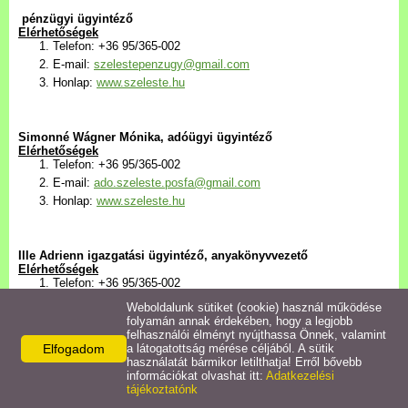
Településkép
pénzügyi ügyintéző
Elérhetőségek
Telefon: +36 95/365-002
Letöltések
E-mail:
szelestepenzugy@gmail.com
Honlap:
www.szeleste.hu
Civil szervezetek
Simonné Wágner Mónika, adóügyi ügyintéző
Intézmények
Elérhetőségek
Telefon: +36 95/365-002
E-mail:
ado.szeleste.posfa@gmail.com
Turizmus
Honlap:
www.szeleste.hu
Gazdaság
Ille Adrienn igazgatási ügyintéző, anyakönyvvezető
Elérhetőségek
Telefon: +36 95/365-002
Galéria
E-mail:
szeleste.igazgatas@gmail.com
Weboldalunk sütiket (cookie) használ működése
Honlap:
www.szeleste.hu
folyamán annak érdekében, hogy a legjobb
felhasználói élményt nyújthassa Önnek, valamint
Hasznos linkek
Elfogadom
a látogatottság mérése céljából. A sütik
használatát bármikor letilthatja! Erről bővebb
információkat olvashat itt:
Adatkezelési
tájékoztatónk