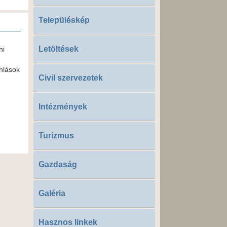
Településkép
Letöltések
ni
nlások
Civil szervezetek
Intézmények
Turizmus
Gazdaság
Galéria
Hasznos linkek