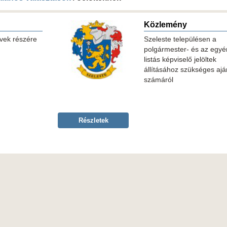
Közlemény
ervek részére
Szeleste településen a
polgármester- és az egyé
listás képviselő jelöltek
állításához szükséges ajá
számáról
Részletek