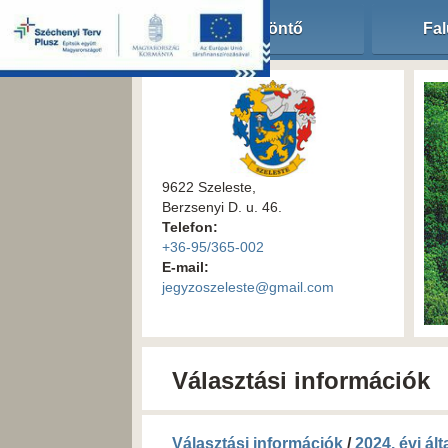
Köszöntő
Fal
9622 Szeleste,
Berzsenyi D. u. 46.
Telefon:
+36-95/365-002
E-mail:
jegyzoszeleste@gmail.com
Választási információk
Választási információk
/
2024. évi ál