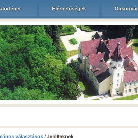
utörténet
Elérhetőségek
Önkormán
talános választások
/ Jelölteknek