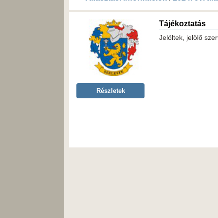
Tájékoztatás
Jelöltek, jelölő sz
Részletek