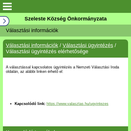
Keresés
Szeleste Község Önkormányzata
Köszöntő
Választási információk
Falutörténet
Választási információk
/
Választási ügyintézés
/
Választási ügyintézés elérhetősége
Elérhetőségek
A választással kapcsolatos ügyintézés a Nemzeti Választási Iroda
Önkormányzat
oldalán, az alábbi linken érhető el:
Választási információk
Pályázatok
Kapcsolódó link:
https://www.valasztas.hu/ugyintezes
Aktualitások