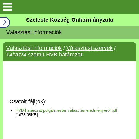
Keresés
Szeleste Község Önkormányzata
Köszöntő
Választási információk
Falutörténet
Választási információk
/
Választási szervek
/
14/2024.számú HVB határozat
Elérhetőségek
Önkormányzat
Választási információk
Csatolt fájl(ok):
Pályázatok
HVB határozat polgármester választás eredményéről.pdf
[1673,98KB]
Aktualitások