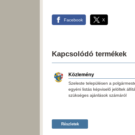
Facebook
X
Kapcsolódó termékek
Közlemény
Szeleste településen a polgármest
egyéni listás képviselő jelöltek állí
szükséges ajánlások számáról
Részletek