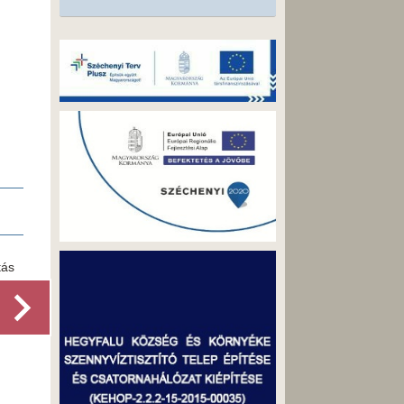
Helyi választási szervek adatairól
Közlemény a helyi választási szervek
tás
adatairól
Részletek