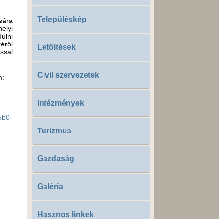
Településkép
sára
elyi
ulni
réről
Letöltések
ással
Civil szervezetek
n:
Intézmények
5b0-
Turizmus
Gazdaság
Galéria
Hasznos linkek