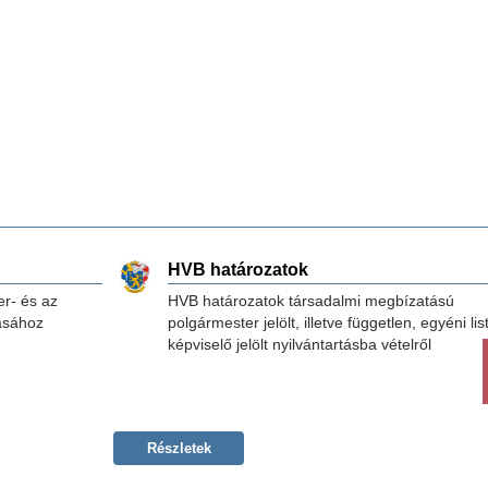
HVB határozatok
er- és az
HVB határozatok társadalmi megbízatású
tásához
polgármester jelölt, illetve független, egyéni lis
képviselő jelölt nyilvántartásba vételről
Részletek