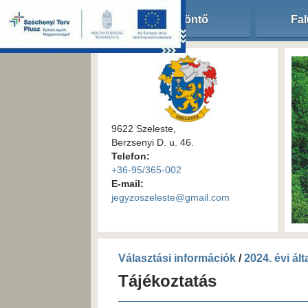
Köszöntő
Fal
9622 Szeleste,
Berzsenyi D. u. 46.
Telefon:
+36-95/365-002
E-mail:
jegyzoszeleste@gmail.com
Választási információk
/
2024. évi ál
Tájékoztatás