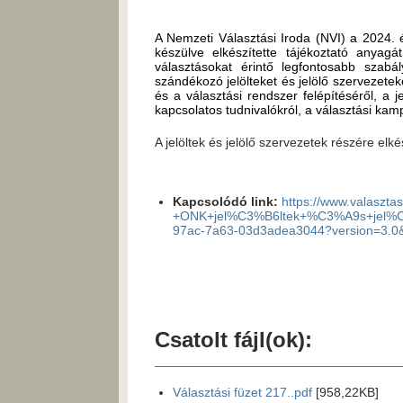
A Nemzeti Választási Iroda (NVI) a 2024. 
készülve elkészítette tájékoztató anyagá
választásokat érintő legfontosabb szabá
szándékozó jelölteket és jelölő szervezetek
és a választási rendszer felépítéséről, a jel
kapcsolatos tudnivalókról, a választási kampá
A jelöltek és jelölő szervezetek részére elké
Kapcsolódó link:
https://www.valaszt
+ONK+jel%C3%B6ltek+%C3%A9s+jel%C
97ac-7a63-03d3adea3044?version=3.0
Csatolt fájl(ok):
Választási füzet 217..pdf
[958,22KB]