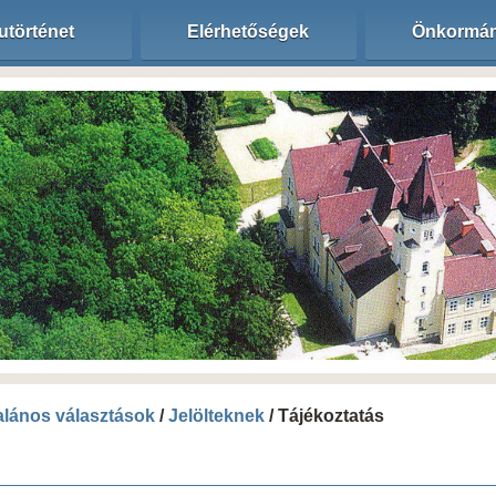
utörténet
Elérhetőségek
Önkormán
talános választások
/
Jelölteknek
/ Tájékoztatás