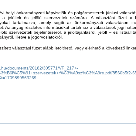
évi helyi önkormányzati képviselők és polgármesterek júniusi választá
t a jelöltek és jelölő szervezetek számára. A választási füzet a h
lyokat tartalmazza, amely segíti az önkormányzati választáson ind
et. Az anyag részletes információkat tartalmaz a választások jogi hátte
ölő szervezetek bejelentéséről, a jelöltajánlásról, jelölt – és listaállít
nyról, illetve a jogorvoslatokról.
szített választási füzet alább letölthető, vagy elérhető a következő linke
as.hu/documents/20182/305771/VF_217+-
3%B6l%C5%91+szervezetek+r%C3%A9sz%C3%A9re.pdf/8560b5f2-6
&t=1709899563269