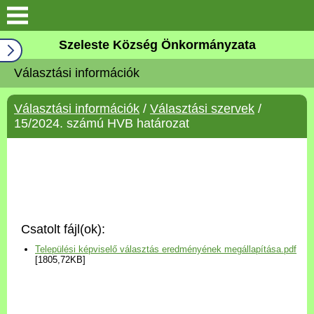
Keresés
Szeleste Község Önkormányzata
Köszöntő
Választási információk
Falutörténet
Választási információk
/
Választási szervek
/
15/2024. számú HVB határozat
Elérhetőségek
Önkormányzat
Választási információk
Csatolt fájl(ok):
Pályázatok
Települési képviselő választás eredményének megállapítása.pdf
[1805,72KB]
Aktualitások